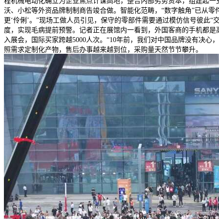
程机械电动化确立为企业焦点计谋高地，整合内部劣势资本，组建起一
沃、小松等外资品牌制制商告竣合做。智能化范畴，“数字触角”已从零
更‘伶俐’。”现场工做人员引见，保守的零部件需要通过模仿信号彼此
度，实现毛病提前预警。记者正在展馆内一看到，外国客商的手机都是高高
入展会，国际买家跨越5000人次。“10年前，我们对中国品牌没有
照需求定制化产物，售后办事越来越到位，采购量天然节节攀升。