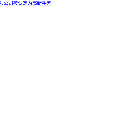
限公司被认定为高新手艺