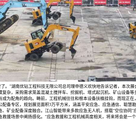
’空了。”湖南优钻工程科技无限公司总司理申德义欢快地告诉记者，本次
模复杂，采购需求笼盖混凝土搅拌车、挖掘机、塔式起沉机、矿山设备等
有成为配角的趋向。畴前，工程机械往往和根本设备扶植挂钩，而现正在
公配备专区，规划展览面积3万平方米，涵盖平安应急、应急通信、聪慧
急、矿业配备深度融合。江山智能带来多款应急无人机，搭载“空位协同”
急救援场景中阐扬感化。“应急救援和工程机械高度相关，将来将会是一个