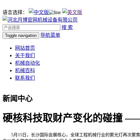
语言选择：
搜 索
导航菜单
Toggle navigation
网站首页
关于我们
机械自动化
机械百科
联系我们
新闻中心
硬核科技取财产变化的碰撞 —
5月15日，长沙国际会展核心，全球工程机械行业的聚光灯再次聚焦