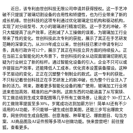
近日，该专利由世创科技无限公司申请并获得授权。这一手艺冲
破不只提拔了玻璃切割设备的合用性和矫捷性，也为行业带来了新的
成长机缘。世创科技的这项专利通过优化玻璃定位机构和驱动机构，
实现了对分歧型号、大小的玻璃进行精准切割。这一手艺的冲破，不
只大幅提高了出产效率，还削减了人工操做的误差，为玻璃加工行业
带来了性的变化。世创科技此次专利的获批，展示了其正在手艺研发
范畴的深挚实力。从2019年成立以来，世创科技已累计申请专利22
条，具有行政许可12个，展示了其正在科技立异方面的持续投入。正
在当前工业智能化的大布景下，世创科技的全从动双面玻璃切割机无
疑为行业树立了新的标杆。通过智能化设备的引入，企业不只可以或
许提拔出产效率，还能降低人工成本，优化资本设置装备摆设。这种
手艺驱动的变化，正正在沉塑整个制制业的款式。这一专利的获批，
不只标记着世创科技正在手艺研发上的新冲破，也为整个行业注入了
新的活力。将来，跟着更多智能化设备的推广使用，玻璃加工行业将
送来愈加高效、精准的出产体例。这款东西的功能涵盖了从写案牍、
写工做总结到生成文章配图等几乎所有工做场景，让我这个 30+打工人
的工做效率提拔至多30%，岁尾成功达到加薪方针！简单AI还有不少
适用的AI功能，不只能够一键生成创意美图，还能三步写出爆款文
章，网坐供给生成自配图、创意海报、种草笔记、爆款题目、勾当方
案、AI商品图及AI证件照等多项AI创做功能。快来尝尝吧！前往搜
狐，查看更多。