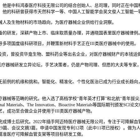
他是中科鸿泰医疗科技无限公司的结合创始人、总司理，同时正在中国科
。他的科研曾获得市天然科学一等、中国人工智能学会吴文俊人工智能一
人及生物材料的市场趋向，为医疗器械企业供给行业洞察。
备的研发，深耕产物上市、临床取质量办理，并通晓国表里医疗器械律例
项国度级科研项目，并鞭策新材料手艺正在III类医疗器械中的使用。
投资，曾投资华龛生物、盟科药业等出名企业，对医疗器械财产的本钱运
na团队，筹谋2025医疗器械研发立异论坛，手艺决策者，仍是产物司理、但愿的
前例的机缘和挑和。智能化、精准化、个性化医治已成为行业成长趋向，
械等范畴的研究。他入选了高档学校“青年英才打算”和北航“青年拔尖
aterials、The Innovation、Bioactive Materials等国际期
艺，成功至合做企业并使用于III类医疗器械产物。
博士后研究。2022年插手阿迈特医疗器械无限公司，专注于可降解血
文9篇、会议文摘3篇，申请中国发现专利12项（此中11项已授权）。做
精准医疗可降解血管支架等项目标研发工做。