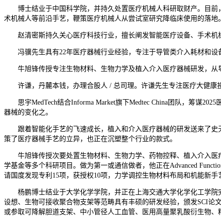
博士结业于中国科学院，并持久处置医疗机械人科研取财产。目前，
术机械人等前沿手艺，鞭策医疗机械人从尝试室研究降临床使用的落地
赵清密斯持久关心医疗科技行业，擅长阐发智能医疗设备、手术机械
冯骥先生具有22年医疗器械行业经验，专注于导管类介入耗材和设
牛旭锋传授专注生物材料、生物力学及植入介入医疗器械研发，从导多
许谦，丹麓本钱，办理合股人 / 总司理。许谦先生专注医疗大健康
思宇MedTech结合Informa Market旗下Medtec Chi
器械的变化之。
跟着智能化手艺的飞速成长，植入和介入医疗器械的研发送来了史无
策了医疗器械手艺的立异，也正在沉塑整个行业的款式。
牛旭锋传授次要处置生物材料、生物力学、药物控释、植入介入医疗器
学基金等多个科研项目。做为第一或通信做者，他正在Advanced Functional M
请国度发现专利15项，获授权10项，力学调控生物材料布局和机能新手
杨鹏博士结业于大学化学学院，并正在上海交通大学化学化工学院完成
设想、生物可接收聚合物支架等范畴具有丰硕的研发经验，颁发SCI论
或参取可降解胆道支架、中小管径人工血管、医用高量聚乳酸衍生物、