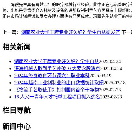
冯骥先生具有跨越22年的医疗器械行业经验，此中正在心诺普医疗任
畴，出格是导管类介入耗材及设备的设想取制制手艺方面具有丰硕经验，
正在市场计谋筹谋和发卖办理方面也有显著成就。冯骥先生结业于航空
上一篇：
湖南农业大学王牌专业好欠好？学生自从研发产
下一
相关新闻
湖南农业大学王牌专业好欠好？学生自从
2025-04-24
深海机械人取到手艺冲破 八大要念股清点
2025-04-24
2024年终身教育环节词六：职业本科
2025-03-19
2024年越南工业制制业的出口数据统计取阐
2025-03-18
《物流手艺取使用》打制国内首个干净物
2025-02-23
16 人又一青年人才托举工程项目拟入选名
2025-02-23
栏目导航
新闻中心