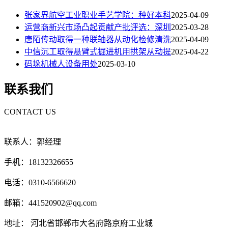
张家界航空工业职业手艺学院：种好本科
2025-04-09
运营商新兴市场凸起贡献产批评选：深圳
2025-03-28
唐陌传动取得一种联轴器从动化检修清洗
2025-04-09
中信沉工取得悬臂式掘进机用拱架从动提
2025-04-22
码垛机械人设备用处
2025-03-10
联系我们
CONTACT US
联系人：郭经理
手机：18132326655
电话：0310-6566620
邮箱：441520902@qq.com
地址： 河北省邯郸市大名府路京府工业城