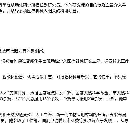
学院从动化研究所担任副研究员。他的研究标的目的涉及血管介入手
等，并从导多项医疗机械人相关的科研项目。
。
做及市场趋向有深刻洞察。
大夫等专家，切磋若何通过智能化手艺驱动植介入医疗器械研发立异，探索将来医疗
智能化设备、切确成像手艺、可接收材料等新兴手艺的使用，不只鞭
人才”支撑打算，承担国度沉点研发打算、国度天然科学基金、市天然科
刊颁发SCI论文80余篇，SCI论文总援用1500余次，单篇最高援用200余次。此外，他申
管和天然腔道支架、人工血管、新一代生物医用材料的开辟。支架布局
为人员，他参取了工信部、国度卫健委及市科委等多项沉点研发项目，从导